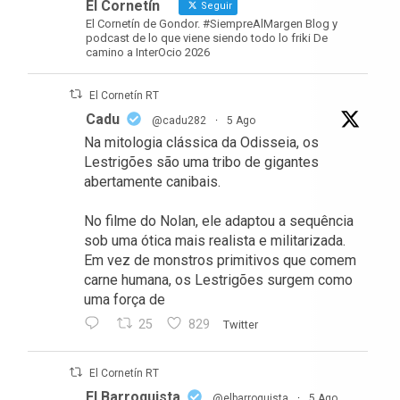
El Cornetín
Seguir
El Cornetín de Gondor. #SiempreAlMargen Blog y
podcast de lo que viene siendo todo lo friki De
camino a InterOcio 2026
El Cornetín RT
Cadu
@cadu282
·
5 Ago
Na mitologia clássica da Odisseia, os
Lestrigões são uma tribo de gigantes
abertamente canibais.
No filme do Nolan, ele adaptou a sequência
sob uma ótica mais realista e militarizada.
Em vez de monstros primitivos que comem
carne humana, os Lestrigões surgem como
uma força de
25
829
Twitter
El Cornetín RT
El Barroquista
@elbarroquista
·
5 Ago