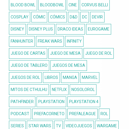
BLOOD BOWL
BLOODBOWL
CINE
CORVUS BELLI
COSPLAY
CÓMIC
CÓMICS
D&D
DC
DEVIR
DISNEY
DISNEY PLUS
DRACO IDEAS
EUROGAME
FANHUNTER
FREAK WARS
INFINITY
JUEGO DE CARTAS
JUEGO DE MESA
JUEGO DE ROL
JUEGO DE TABLERO
JUEGOS DE MESA
JUEGOS DE ROL
LIBROS
MANGA
MARVEL
MITOS DE CTHULHU
NETFLIX
NOSOLOROL
PATHFINDER
PLAYSTATION
PLAYSTATION 4
PODCAST
PREFACORNETO
PREFALEAGUE
ROL
SERIES
STAR WARS
TV
VIDEOJUEGOS
WARGAME