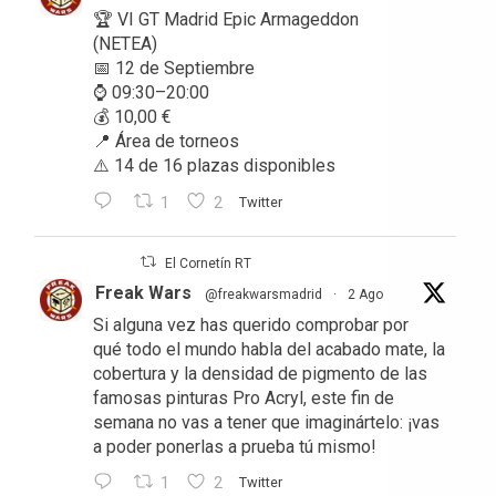
🏆 VI GT Madrid Epic Armageddon
(NETEA)
📅 12 de Septiembre
⌚ 09:30–20:00
💰 10,00 €
📍 Área de torneos
⚠️ 14 de 16 plazas disponibles
1
2
Twitter
El Cornetín RT
Freak Wars
@freakwarsmadrid
·
2 Ago
Si alguna vez has querido comprobar por
qué todo el mundo habla del acabado mate, la
cobertura y la densidad de pigmento de las
famosas pinturas Pro Acryl, este fin de
semana no vas a tener que imaginártelo: ¡vas
a poder ponerlas a prueba tú mismo!
1
2
Twitter