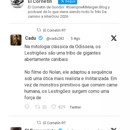
El Cornetín
Seguir
El Cornetín de Gondor. #SiempreAlMargen Blog y
podcast de lo que viene siendo todo lo friki De
camino a InterOcio 2026
El Cornetín RT
Cadu
@cadu282
·
5 Ago
Na mitologia clássica da Odisseia, os
Lestrigões são uma tribo de gigantes
abertamente canibais.
No filme do Nolan, ele adaptou a sequência
sob uma ótica mais realista e militarizada. Em
vez de monstros primitivos que comem carne
humana, os Lestrigões surgem como uma
força de
25
829
Twitter
El Cornetín RT