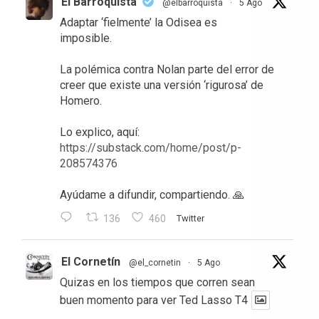
El Barroquista
@elbarroquista
·
5 Ago
Adaptar ‘fielmente’ la Odisea es
imposible.
La polémica contra Nolan parte del error de
creer que existe una versión ‘rigurosa’ de
Homero.
Lo explico, aquí:
https://substack.com/home/post/p-
208574376
Ayúdame a difundir, compartiendo. 🙏
136
460
Twitter
El Cornetín
@el_cornetin
·
5 Ago
Quizas en los tiempos que corren sean
buen momento para ver Ted Lasso T4