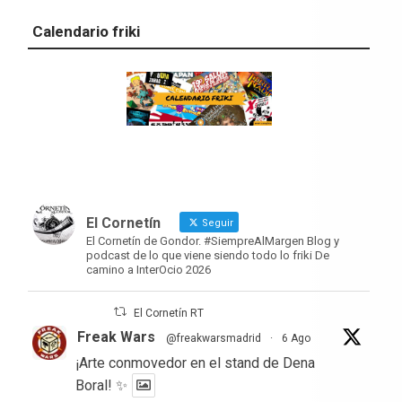
Calendario friki
El Cornetín
Seguir
El Cornetín de Gondor. #SiempreAlMargen Blog y
podcast de lo que viene siendo todo lo friki De
camino a InterOcio 2026
El Cornetín RT
Freak Wars
@freakwarsmadrid
·
6 Ago
¡Arte conmovedor en el stand de Dena
Boral! ✨