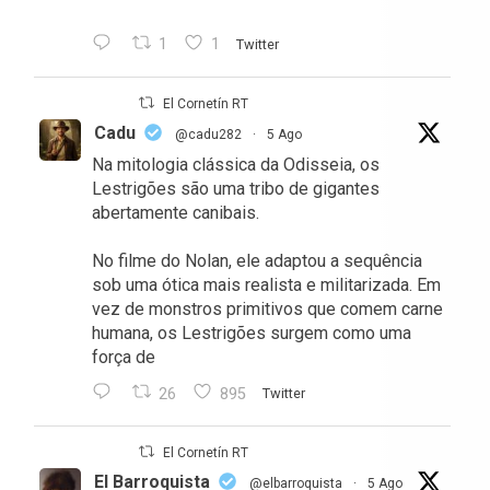
1
1
Twitter
El Cornetín RT
Cadu
@cadu282
·
5 Ago
Na mitologia clássica da Odisseia, os
Lestrigões são uma tribo de gigantes
abertamente canibais.
No filme do Nolan, ele adaptou a sequência
sob uma ótica mais realista e militarizada. Em
vez de monstros primitivos que comem carne
humana, os Lestrigões surgem como uma
força de
26
895
Twitter
El Cornetín RT
El Barroquista
@elbarroquista
·
5 Ago