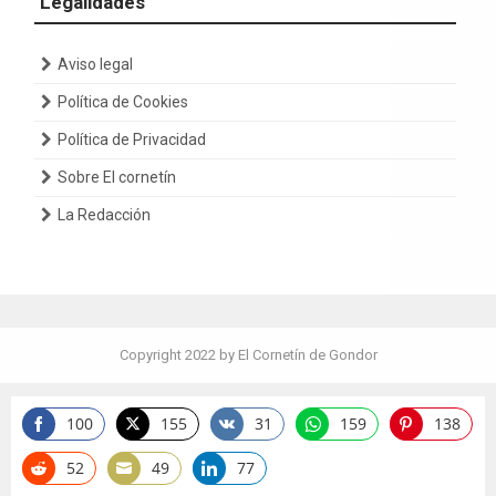
Legalidades
Aviso legal
Política de Cookies
Política de Privacidad
Sobre El cornetín
La Redacción
Copyright 2022 by El Cornetín de Gondor
100
155
31
159
138
Share
Share
Share
Share
Share
on
on
on
on
on
52
49
77
Share
Share
Share
Facebook
Twitter
Vkontakte
WhatsApp
Pinterest