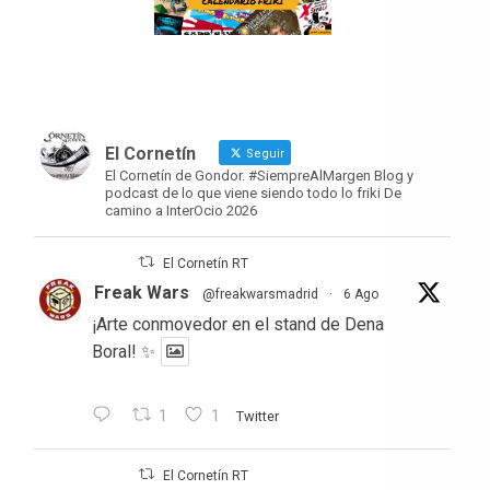
El Cornetín
Seguir
El Cornetín de Gondor. #SiempreAlMargen Blog y
podcast de lo que viene siendo todo lo friki De
camino a InterOcio 2026
El Cornetín RT
Freak Wars
@freakwarsmadrid
·
6 Ago
¡Arte conmovedor en el stand de Dena
Boral! ✨
1
1
Twitter
El Cornetín RT