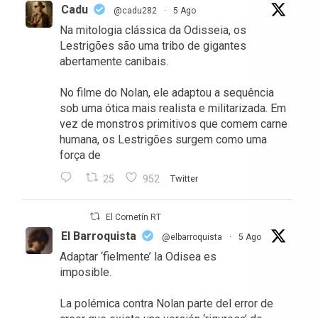
Cadu
@cadu282
·
5 Ago
Na mitologia clássica da Odisseia, os
Lestrigões são uma tribo de gigantes
abertamente canibais.
No filme do Nolan, ele adaptou a sequência
sob uma ótica mais realista e militarizada. Em
vez de monstros primitivos que comem carne
humana, os Lestrigões surgem como uma
força de
25
952
Twitter
El Cornetín RT
El Barroquista
@elbarroquista
·
5 Ago
Adaptar ‘fielmente’ la Odisea es
imposible.
La polémica contra Nolan parte del error de