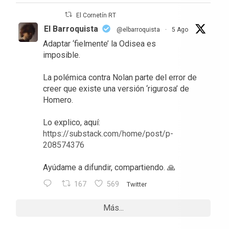
El Cornetín RT
El Barroquista
@elbarroquista
·
5 Ago
Adaptar ‘fielmente’ la Odisea es
imposible.
La polémica contra Nolan parte del error de
creer que existe una versión ‘rigurosa’ de
Homero.
Lo explico, aquí:
https://substack.com/home/post/p-
208574376
Ayúdame a difundir, compartiendo. 🙏
167
569
Twitter
Más...