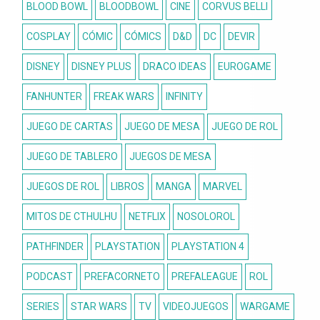
BLOOD BOWL
BLOODBOWL
CINE
CORVUS BELLI
COSPLAY
CÓMIC
CÓMICS
D&D
DC
DEVIR
DISNEY
DISNEY PLUS
DRACO IDEAS
EUROGAME
FANHUNTER
FREAK WARS
INFINITY
JUEGO DE CARTAS
JUEGO DE MESA
JUEGO DE ROL
JUEGO DE TABLERO
JUEGOS DE MESA
JUEGOS DE ROL
LIBROS
MANGA
MARVEL
MITOS DE CTHULHU
NETFLIX
NOSOLOROL
PATHFINDER
PLAYSTATION
PLAYSTATION 4
PODCAST
PREFACORNETO
PREFALEAGUE
ROL
SERIES
STAR WARS
TV
VIDEOJUEGOS
WARGAME