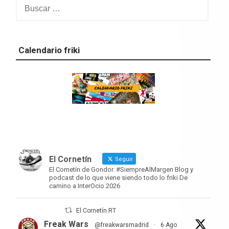
Calendario friki
El Cornetín
Seguir
El Cornetín de Gondor. #SiempreAlMargen Blog y
podcast de lo que viene siendo todo lo friki De
camino a InterOcio 2026
El Cornetín RT
Freak Wars
@freakwarsmadrid
·
6 Ago