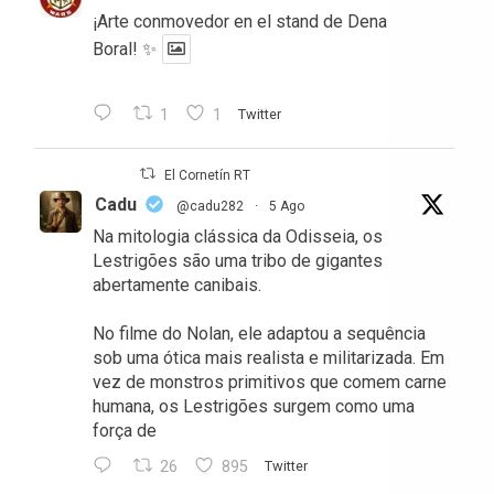
¡Arte conmovedor en el stand de Dena
Boral! ✨
1
1
Twitter
El Cornetín RT
Cadu
@cadu282
·
5 Ago
Na mitologia clássica da Odisseia, os
Lestrigões são uma tribo de gigantes
abertamente canibais.
No filme do Nolan, ele adaptou a sequência
sob uma ótica mais realista e militarizada. Em
vez de monstros primitivos que comem carne
humana, os Lestrigões surgem como uma
força de
26
895
Twitter