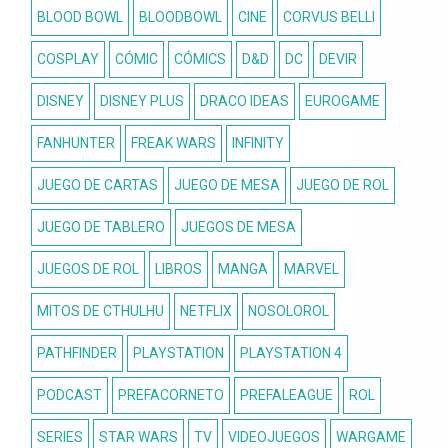
BLOOD BOWL
BLOODBOWL
CINE
CORVUS BELLI
COSPLAY
CÓMIC
CÓMICS
D&D
DC
DEVIR
DISNEY
DISNEY PLUS
DRACO IDEAS
EUROGAME
FANHUNTER
FREAK WARS
INFINITY
JUEGO DE CARTAS
JUEGO DE MESA
JUEGO DE ROL
JUEGO DE TABLERO
JUEGOS DE MESA
JUEGOS DE ROL
LIBROS
MANGA
MARVEL
MITOS DE CTHULHU
NETFLIX
NOSOLOROL
PATHFINDER
PLAYSTATION
PLAYSTATION 4
PODCAST
PREFACORNETO
PREFALEAGUE
ROL
SERIES
STAR WARS
TV
VIDEOJUEGOS
WARGAME