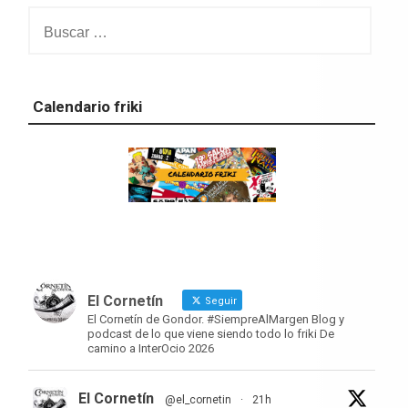
Buscar:
Calendario friki
El Cornetín
Seguir
El Cornetín de Gondor. #SiempreAlMargen Blog y
podcast de lo que viene siendo todo lo friki De
camino a InterOcio 2026
El Cornetín
@el_cornetin
·
21h