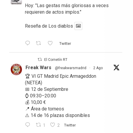
Hoy: "Las gestas más gloriosas a veces
requieren de actos impíos."
Reseña de Los diablos
Twitter
El Cornetín RT
Freak Wars
@freakwarsmadrid
·
2 Ago
🏆 VI GT Madrid Epic Armageddon
(NETEA)
📅 12 de Septiembre
⌚ 09:30–20:00
💰 10,00 €
📍 Área de torneos
⚠️ 14 de 16 plazas disponibles
1
2
Twitter