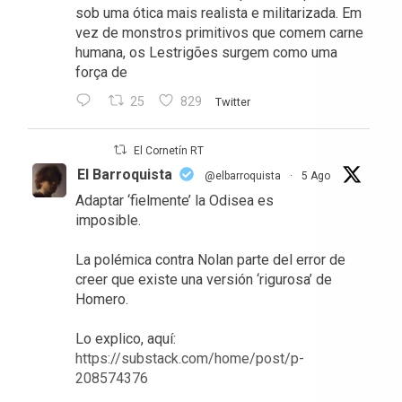
sob uma ótica mais realista e militarizada. Em
vez de monstros primitivos que comem carne
humana, os Lestrigões surgem como uma
força de
25
829
Twitter
El Cornetín RT
El Barroquista
@elbarroquista
·
5 Ago
Adaptar ‘fielmente’ la Odisea es
imposible.
La polémica contra Nolan parte del error de
creer que existe una versión ‘rigurosa’ de
Homero.
Lo explico, aquí:
https://substack.com/home/post/p-
208574376