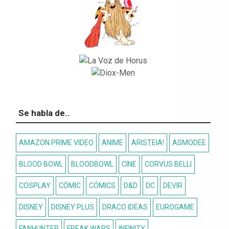
Se habla de..
AMAZON PRIME VIDEO
ANIME
ARISTEIA!
ASMODEE
BLOOD BOWL
BLOODBOWL
CINE
CORVUS BELLI
COSPLAY
CÓMIC
CÓMICS
D&D
DC
DEVIR
DISNEY
DISNEY PLUS
DRACO IDEAS
EUROGAME
FANHUNTER
FREAK WARS
INFINITY