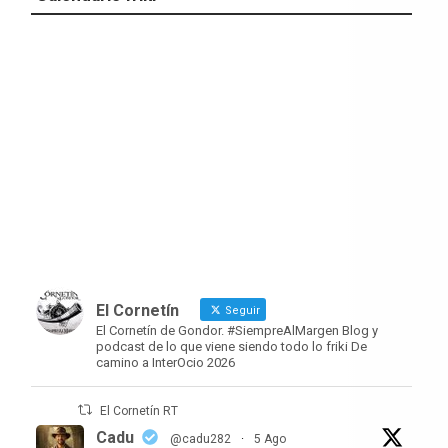
El Cornetín
Seguir
El Cornetín de Gondor. #SiempreAlMargen Blog y
podcast de lo que viene siendo todo lo friki De
camino a InterOcio 2026
El Cornetín RT
Cadu
@cadu282
·
5 Ago
Na mitologia clássica da Odisseia, os
Lestrigões são uma tribo de gigantes
abertamente canibais.