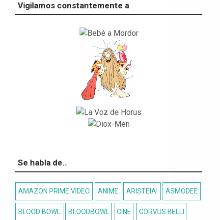
Se habla de..
AMAZON PRIME VIDEO
ANIME
ARISTEIA!
ASMODEE
BLOOD BOWL
BLOODBOWL
CINE
CORVUS BELLI
COSPLAY
CÓMIC
CÓMICS
D&D
DC
DEVIR
DISNEY
DISNEY PLUS
DRACO IDEAS
EUROGAME