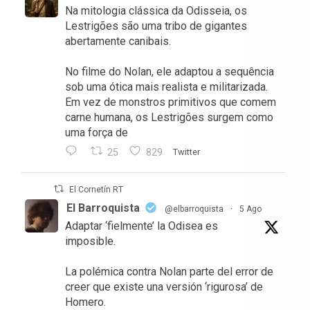
No filme do Nolan, ele adaptou a sequência
sob uma ótica mais realista e militarizada.
Em vez de monstros primitivos que comem
carne humana, os Lestrigões surgem como
uma força de
25
829
Twitter
El Cornetín RT
El Barroquista
@elbarroquista
·
5 Ago
Adaptar ‘fielmente’ la Odisea es
imposible.
La polémica contra Nolan parte del error de
creer que existe una versión ‘rigurosa’ de
Homero.
Lo explico, aquí:
https://substack.com/home/post/p-
208574376