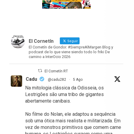
El Cornetín
Seguir
El Cornetín de Gondor. #SiempreAlMargen Blog y
podcast de lo que viene siendo todo lo friki De
camino a InterOcio 2026
El Cornetín RT
Cadu
@cadu282
·
5 Ago
Na mitologia clássica da Odisseia, os
Lestrigões são uma tribo de gigantes
abertamente canibais.
No filme do Nolan, ele adaptou a sequência
sob uma ótica mais realista e militarizada. Em
vez de monstros primitivos que comem carne
humana, os Lestrigões surgem como uma