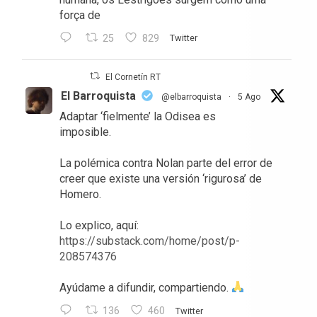
força de
25
829
Twitter
El Cornetín RT
El Barroquista
@elbarroquista
·
5 Ago
Adaptar ‘fielmente’ la Odisea es
imposible.
La polémica contra Nolan parte del error de
creer que existe una versión ‘rigurosa’ de
Homero.
Lo explico, aquí:
https://substack.com/home/post/p-
208574376
Ayúdame a difundir, compartiendo.
136
460
Twitter