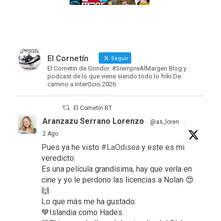
El Cornetín
Seguir
El Cornetín de Gondor. #SiempreAlMargen Blog y
podcast de lo que viene siendo todo lo friki De
camino a InterOcio 2026
El Cornetín RT
Aranzazu Serrano Lorenzo
@as_loren
·
2 Ago
Pues ya he visto
#LaOdisea
y este es mi
veredicto:
Es una película grandísima, hay que verla en
cine y yo le perdono las licencias a Nolan 😍
🙌
Lo que más me ha gustado:
💙Islandia como Hades