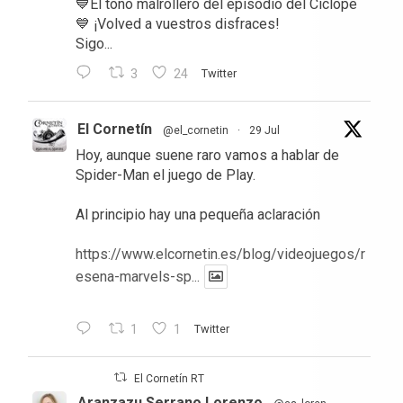
💙El tono malrollero del episodio del Cíclope
💙 ¡Volved a vuestros disfraces!
Sigo...
3
24
Twitter
El Cornetín
@el_cornetin
·
29 Jul
Hoy, aunque suene raro vamos a hablar de
Spider-Man el juego de Play.
Al principio hay una pequeña aclaración
https://www.elcornetin.es/blog/videojuegos/r
esena-marvels-sp...
1
1
Twitter
El Cornetín RT
Aranzazu Serrano Lorenzo