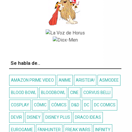
Se habla de..
AMAZON PRIME VIDEO
ANIME
ARISTEIA!
ASMODEE
BLOOD BOWL
BLOODBOWL
CINE
CORVUS BELLI
COSPLAY
CÓMIC
CÓMICS
D&D
DC
DC COMICS
DEVIR
DISNEY
DISNEY PLUS
DRACO IDEAS
EUROGAME
FANHUNTER
FREAK WARS
INFINITY