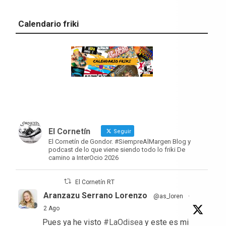
Calendario friki
El Cornetín
Seguir
El Cornetín de Gondor. #SiempreAlMargen Blog y
podcast de lo que viene siendo todo lo friki De
camino a InterOcio 2026
El Cornetín RT
Aranzazu Serrano Lorenzo
@as_loren
·
2 Ago
Pues ya he visto
#LaOdisea
y este es mi