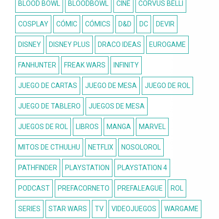
BLOOD BOWL
BLOODBOWL
CINE
CORVUS BELLI
COSPLAY
CÓMIC
CÓMICS
D&D
DC
DEVIR
DISNEY
DISNEY PLUS
DRACO IDEAS
EUROGAME
FANHUNTER
FREAK WARS
INFINITY
JUEGO DE CARTAS
JUEGO DE MESA
JUEGO DE ROL
JUEGO DE TABLERO
JUEGOS DE MESA
JUEGOS DE ROL
LIBROS
MANGA
MARVEL
MITOS DE CTHULHU
NETFLIX
NOSOLOROL
PATHFINDER
PLAYSTATION
PLAYSTATION 4
PODCAST
PREFACORNETO
PREFALEAGUE
ROL
SERIES
STAR WARS
TV
VIDEOJUEGOS
WARGAME