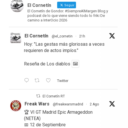
El Cornetín
Seguir
El Cornetín de Gondor. #SiempreAlMargen Blog y
podcast de lo que viene siendo todo lo friki De
camino a InterOcio 2026
El Cornetín
@el_cornetin
·
21h
Hoy: "Las gestas más gloriosas a veces
requieren de actos impíos."
Reseña de Los diablos
Twitter
El Cornetín RT
Freak Wars
@freakwarsmadrid
·
2 Ago
🏆 VI GT Madrid Epic Armageddon
(NETEA)
📅 12 de Septiembre