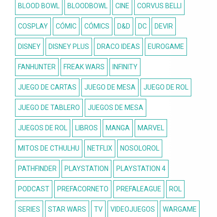
BLOOD BOWL
BLOODBOWL
CINE
CORVUS BELLI
COSPLAY
CÓMIC
CÓMICS
D&D
DC
DEVIR
DISNEY
DISNEY PLUS
DRACO IDEAS
EUROGAME
FANHUNTER
FREAK WARS
INFINITY
JUEGO DE CARTAS
JUEGO DE MESA
JUEGO DE ROL
JUEGO DE TABLERO
JUEGOS DE MESA
JUEGOS DE ROL
LIBROS
MANGA
MARVEL
MITOS DE CTHULHU
NETFLIX
NOSOLOROL
PATHFINDER
PLAYSTATION
PLAYSTATION 4
PODCAST
PREFACORNETO
PREFALEAGUE
ROL
SERIES
STAR WARS
TV
VIDEOJUEGOS
WARGAME