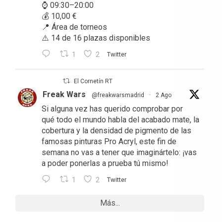
⌚ 09:30–20:00
💰 10,00 €
📍 Área de torneos
⚠️ 14 de 16 plazas disponibles
1
2
Twitter
El Cornetín RT
Freak Wars
@freakwarsmadrid
·
2 Ago
Si alguna vez has querido comprobar por
qué todo el mundo habla del acabado mate, la
cobertura y la densidad de pigmento de las
famosas pinturas Pro Acryl, este fin de
semana no vas a tener que imaginártelo: ¡vas
a poder ponerlas a prueba tú mismo!
1
2
Twitter
Más...