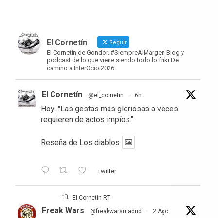
El Cornetín
Seguir
El Cornetín de Gondor. #SiempreAlMargen Blog y
podcast de lo que viene siendo todo lo friki De
camino a InterOcio 2026
El Cornetín
@el_cornetin
·
6h
Hoy: "Las gestas más gloriosas a veces
requieren de actos impíos."
Reseña de Los diablos
Twitter
El Cornetín RT
Freak Wars
@freakwarsmadrid
·
2 Ago