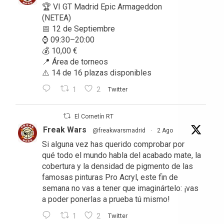
🏆 VI GT Madrid Epic Armageddon
(NETEA)
📅 12 de Septiembre
⌚ 09:30–20:00
💰 10,00 €
📍 Área de torneos
⚠️ 14 de 16 plazas disponibles
1
2
Twitter
El Cornetín RT
Freak Wars
@freakwarsmadrid
·
2 Ago
Si alguna vez has querido comprobar por
qué todo el mundo habla del acabado mate, la
cobertura y la densidad de pigmento de las
famosas pinturas Pro Acryl, este fin de
semana no vas a tener que imaginártelo: ¡vas
a poder ponerlas a prueba tú mismo!
1
2
Twitter