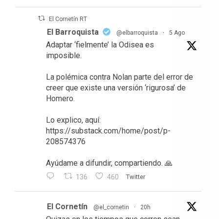
El Cornetín RT
El Barroquista
@elbarroquista
·
5 Ago
Adaptar ‘fielmente’ la Odisea es
imposible.
La polémica contra Nolan parte del error de
creer que existe una versión ‘rigurosa’ de
Homero.
Lo explico, aquí:
https://substack.com/home/post/p-
208574376
Ayúdame a difundir, compartiendo. 🙏
136
460
Twitter
El Cornetín
@el_cornetin
·
20h