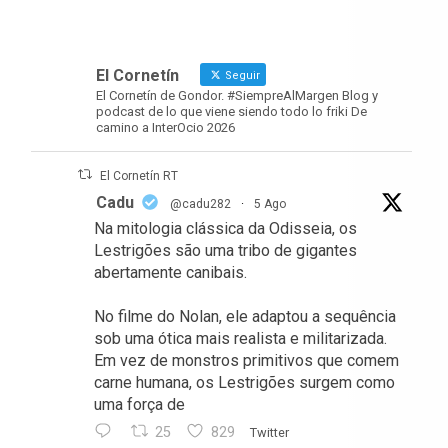
El Cornetín
Seguir
El Cornetín de Gondor. #SiempreAlMargen Blog y
podcast de lo que viene siendo todo lo friki De
camino a InterOcio 2026
El Cornetín RT
Cadu
@cadu282
·
5 Ago
Na mitologia clássica da Odisseia, os
Lestrigões são uma tribo de gigantes
abertamente canibais.
No filme do Nolan, ele adaptou a sequência
sob uma ótica mais realista e militarizada.
Em vez de monstros primitivos que comem
carne humana, os Lestrigões surgem como
uma força de
25
829
Twitter