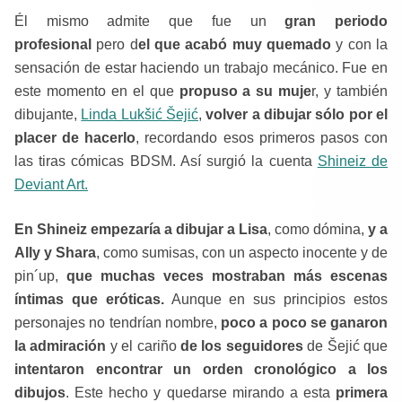
Él mismo admite que fue un
gran periodo
profesional
pero d
el que acabó muy quemado
y con la
sensación de estar haciendo un trabajo mecánico. Fue en
este momento en el que
propuso a su muje
r, y también
dibujante,
Linda Lukšić Šejić
,
volver a dibujar sólo por el
placer de hacerlo
, recordando esos primeros pasos con
las tiras cómicas BDSM. Así surgió la cuenta
Shineiz de
Deviant Art.
En Shineiz empezaría a dibujar a Lisa
, como dómina,
y a
Ally y Shara
, como sumisas, con un aspecto inocente y de
pin´up,
que muchas veces mostraban más escenas
íntimas que eróticas.
Aunque en sus principios estos
personajes no tendrían nombre,
poco a poco se ganaron
la admiración
y el cariño
de los seguidores
de Šejić que
intentaron encontrar un orden cronológico a los
dibujos
. Este hecho y quedarse mirando a esta
primera