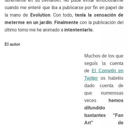
libremente en su
DevianArt
. No pude evitar emocionarme
cuando me enteré que iba a publicarse por fin en papel de
la mano de
Evolution
. Con todo,
tenía la sensación de
meterme en un jardín
.
Finalmente
con la publicación del
último tomo me he animado a
intententarlo.
El autor
Muchos de los que
seguís la cuenta
de
El Cornetín en
Twitter
os habréis
dado cuenta de
que numerosas
veces
hemos
difundido
bastantes “Fan
Art” de