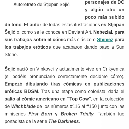
personajes de DC
Autoretrato de Stjepan Šejić
y algún otro un
poco más subido
de tono
.
El autor
de todas estas ilustraciones
es Stjepan
Šejić
o, como se le conoce en Deviant Art,
Nebezial
, para
sus trabajos sobre el
cómic
más clásico o
Shiniez
para
los trabajos eróticos
que acabaron dando paso a Sun
Stone.
Šejić
nació en Vinkovci y actualmente vive en Crikyenica
(si podéis pronunciarlo correctamente decidme cómo).
Empezó dibujando tiras cómicas en publicaciones
eróticas BDSM
. Tras una etapa como colorista, daría el
salto al cómic americano en “Top Cow”,
en la colección
de
Witchblade
de los números #116 al #150 junto con las
miniseries
First Born
y
Broken Trinity
.
También fue
portadista de la serie
The Darkness
.