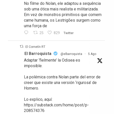
No filme do Nolan, ele adaptou a sequência
sob uma ótica mais realista e militarizada.
Em vez de monstros primitivos que comem
carne humana, os Lestrigões surgem como
uma força de
25
829
Twitter
El Cornetín RT
El Barroquista
@elbarroquista
·
5 Ago
Adaptar ‘fielmente’ la Odisea es
imposible.
La polémica contra Nolan parte del error de
creer que existe una versión ‘rigurosa’ de
Homero.
Lo explico, aquí:
https://substack.com/home/post/p-
208574376