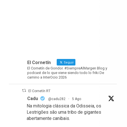
El Cornetín
Seguir
El Cornetín de Gondor. #SiempreAlMargen Blog y
podcast de lo que viene siendo todo lo friki De
camino a InterOcio 2026
El Cornetín RT
Cadu
@cadu282
·
5 Ago
Na mitologia clássica da Odisseia, os
Lestrigões são uma tribo de gigantes
abertamente canibais.