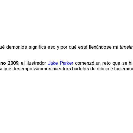
qué demonios significa eso y por qué está llenándose mi
timeli
jano 2009
, el ilustrador
Jake Parker
comenzó un reto que se hiz
onía que desempolváramos nuestros bártulos de dibujo e hiciéra