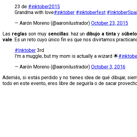
23 de
#inktober2015
Grandma with love
#inktober
#inktoberfest
#InktoberSpa
— Aarón Moreno (@aaronilustrador)
October 23, 2015
Las
reglas
son muy
sencillas
: haz un
dibujo a tinta
y
súbelo
vale
. Es un reto cuyo único fin es que nos divirtamos practica
#Inktober
3rd
I'm a muggle, but my mom is actually a wizard 🌟
#inktob
— Aarón Moreno (@aaronilustrador)
October 3, 2016
Además, si estás perdido y no tienes idea de qué dibujar, si
todo en este evento, eres libre de seguirla o de sacar provecho