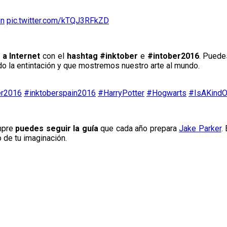
in
pic.twitter.com/kTQJ3RFkZD
 a Internet
con el
hashtag #inktober
e
#intober2016
. Puede
ndo la entintación y que mostremos nuestro arte al mundo.
er2016
#inktoberspain2016
#HarryPotter
#Hogwarts
#IsAKindO
empre
puedes seguir la guía
que cada año prepara
Jake Parker
.
 de tu imaginación.