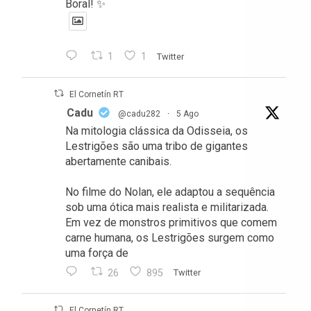
Boral! ✨
1
1
Twitter
El Cornetín RT
Cadu
@cadu282
·
5 Ago
Na mitologia clássica da Odisseia, os
Lestrigões são uma tribo de gigantes
abertamente canibais.
No filme do Nolan, ele adaptou a sequência
sob uma ótica mais realista e militarizada.
Em vez de monstros primitivos que comem
carne humana, os Lestrigões surgem como
uma força de
26
895
Twitter
El Cornetín RT