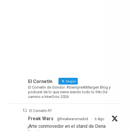
El Cornetín
Seguir
El Cornetín de Gondor. #SiempreAlMargen Blog y
podcast de lo que viene siendo todo lo friki De
camino a InterOcio 2026
El Cornetín RT
Freak Wars
@freakwarsmadrid
·
6 Ago
¡Arte conmovedor en el stand de Dena