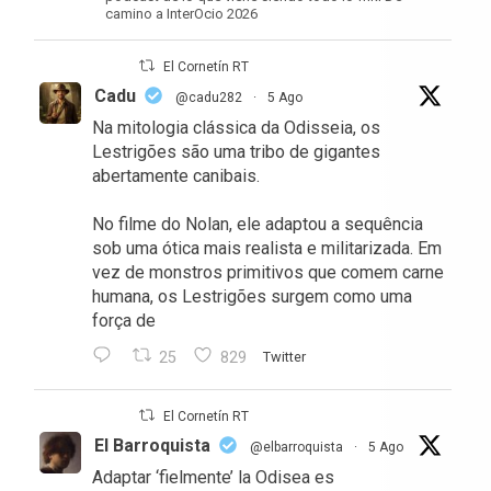
camino a InterOcio 2026
El Cornetín RT
Cadu
@cadu282
·
5 Ago
Na mitologia clássica da Odisseia, os
Lestrigões são uma tribo de gigantes
abertamente canibais.
No filme do Nolan, ele adaptou a sequência
sob uma ótica mais realista e militarizada. Em
vez de monstros primitivos que comem carne
humana, os Lestrigões surgem como uma
força de
25
829
Twitter
El Cornetín RT
El Barroquista
@elbarroquista
·
5 Ago
Adaptar ‘fielmente’ la Odisea es