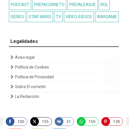
PODCAST
PREFACORNETO
PREFALEAGUE
ROL
SERIES
STAR WARS
TV
VIDEOJUEGOS
WARGAME
Legalidades
Aviso legal
Política de Cookies
Política de Privacidad
Sobre El cornetín
La Redacción
100
155
31
159
138
Share
Share
Share
Share
Share