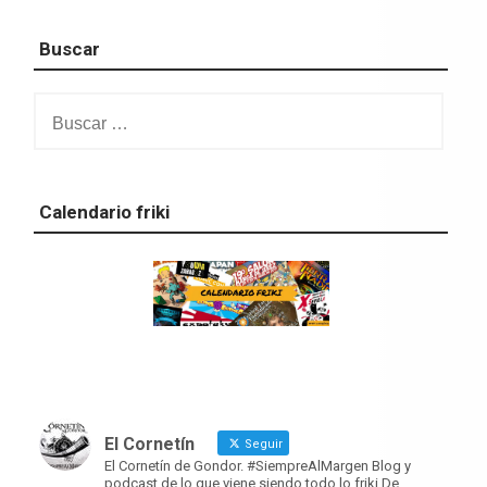
Buscar
Buscar:
Calendario friki
El Cornetín
Seguir
El Cornetín de Gondor. #SiempreAlMargen Blog y
podcast de lo que viene siendo todo lo friki De