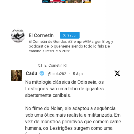
El Cornetín
Seguir
El Cornetín de Gondor. #SiempreAlMargen Blog y
podcast de lo que viene siendo todo lo friki De
camino a InterOcio 2026
El Cornetín RT
Cadu
@cadu282
·
5 Ago
Na mitologia clássica da Odisseia, os
Lestrigões são uma tribo de gigantes
abertamente canibais.
No filme do Nolan, ele adaptou a sequência
sob uma ótica mais realista e militarizada. Em
vez de monstros primitivos que comem carne
humana, os Lestrigões surgem como uma