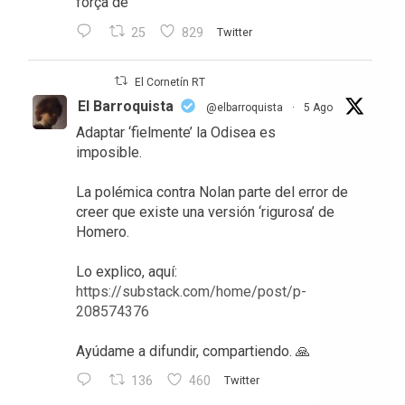
força de
25
829
Twitter
El Cornetín RT
El Barroquista
@elbarroquista
·
5 Ago
Adaptar ‘fielmente’ la Odisea es
imposible.
La polémica contra Nolan parte del error de
creer que existe una versión ‘rigurosa’ de
Homero.
Lo explico, aquí:
https://substack.com/home/post/p-
208574376
Ayúdame a difundir, compartiendo. 🙏
136
460
Twitter