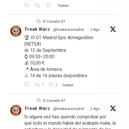
Twitter
El Cornetín RT
Freak Wars
@freakwarsmadrid
·
2 Ago
🏆 VI GT Madrid Epic Armageddon
(NETEA)
📅 12 de Septiembre
⌚ 09:30–20:00
💰 10,00 €
📍 Área de torneos
⚠️ 14 de 16 plazas disponibles
1
2
Twitter
El Cornetín RT
Freak Wars
@freakwarsmadrid
·
2 Ago
Si alguna vez has querido comprobar por
qué todo el mundo habla del acabado mate, la