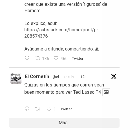
creer que existe una versión ‘rigurosa’ de
Homero.
Lo explico, aquí:
https://substack.com/home/post/p-
208574376
Ayúdame a difundir, compartiendo. 🙏
136
460
Twitter
El Cornetín
@el_cornetin
·
19h
Quizas en los tiempos que corren sean
buen momento para ver Ted Lasso T4
1
Twitter
Más...