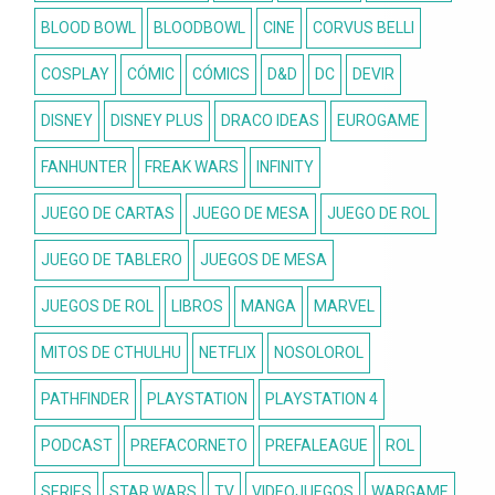
BLOOD BOWL
BLOODBOWL
CINE
CORVUS BELLI
COSPLAY
CÓMIC
CÓMICS
D&D
DC
DEVIR
DISNEY
DISNEY PLUS
DRACO IDEAS
EUROGAME
FANHUNTER
FREAK WARS
INFINITY
JUEGO DE CARTAS
JUEGO DE MESA
JUEGO DE ROL
JUEGO DE TABLERO
JUEGOS DE MESA
JUEGOS DE ROL
LIBROS
MANGA
MARVEL
MITOS DE CTHULHU
NETFLIX
NOSOLOROL
PATHFINDER
PLAYSTATION
PLAYSTATION 4
PODCAST
PREFACORNETO
PREFALEAGUE
ROL
SERIES
STAR WARS
TV
VIDEOJUEGOS
WARGAME