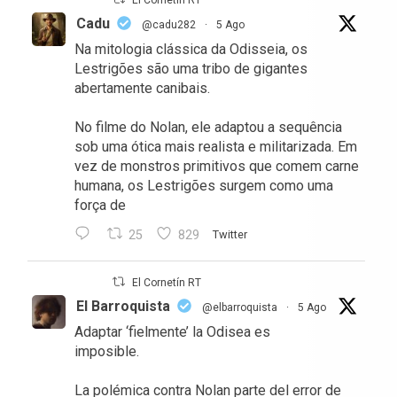
El Cornetín RT
Cadu
@cadu282
·
5 Ago
Na mitologia clássica da Odisseia, os
Lestrigões são uma tribo de gigantes
abertamente canibais.
No filme do Nolan, ele adaptou a sequência
sob uma ótica mais realista e militarizada. Em
vez de monstros primitivos que comem carne
humana, os Lestrigões surgem como uma
força de
25
829
Twitter
El Cornetín RT
El Barroquista
@elbarroquista
·
5 Ago
Adaptar ‘fielmente’ la Odisea es
imposible.
La polémica contra Nolan parte del error de