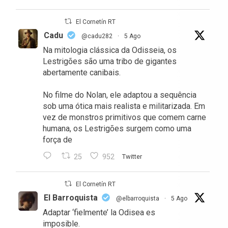
El Cornetín RT
Cadu
@cadu282
·
5 Ago
Na mitologia clássica da Odisseia, os
Lestrigões são uma tribo de gigantes
abertamente canibais.
No filme do Nolan, ele adaptou a sequência
sob uma ótica mais realista e militarizada. Em
vez de monstros primitivos que comem carne
humana, os Lestrigões surgem como uma
força de
25
952
Twitter
El Cornetín RT
El Barroquista
@elbarroquista
·
5 Ago
Adaptar ‘fielmente’ la Odisea es
imposible.