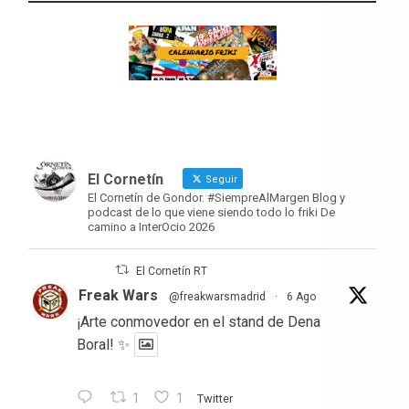
El Cornetín
Seguir
El Cornetín de Gondor. #SiempreAlMargen Blog y
podcast de lo que viene siendo todo lo friki De
camino a InterOcio 2026
El Cornetín RT
Freak Wars
@freakwarsmadrid
·
6 Ago
¡Arte conmovedor en el stand de Dena
Boral! ✨
1
1
Twitter