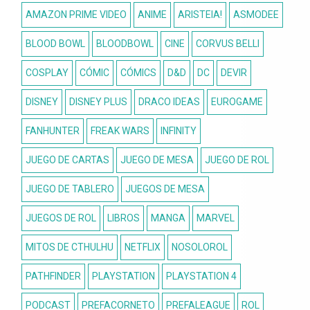
AMAZON PRIME VIDEO
ANIME
ARISTEIA!
ASMODEE
BLOOD BOWL
BLOODBOWL
CINE
CORVUS BELLI
COSPLAY
CÓMIC
CÓMICS
D&D
DC
DEVIR
DISNEY
DISNEY PLUS
DRACO IDEAS
EUROGAME
FANHUNTER
FREAK WARS
INFINITY
JUEGO DE CARTAS
JUEGO DE MESA
JUEGO DE ROL
JUEGO DE TABLERO
JUEGOS DE MESA
JUEGOS DE ROL
LIBROS
MANGA
MARVEL
MITOS DE CTHULHU
NETFLIX
NOSOLOROL
PATHFINDER
PLAYSTATION
PLAYSTATION 4
PODCAST
PREFACORNETO
PREFALEAGUE
ROL