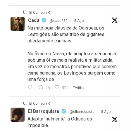
El Cornetín RT
Cadu
@cadu282
·
5 Ago
Na mitologia clássica da Odisseia, os
Lestrigões são uma tribo de gigantes
abertamente canibais.
No filme do Nolan, ele adaptou a sequência
sob uma ótica mais realista e militarizada.
Em vez de monstros primitivos que comem
carne humana, os Lestrigões surgem como
uma força de
25
829
Twitter
El Cornetín RT
El Barroquista
@elbarroquista
·
5 Ago
Adaptar ‘fielmente’ la Odisea es
imposible.