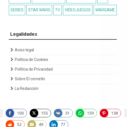
SERIES
STAR WARS
TV
VIDEOJUEGOS
WARGAME
Legalidades
Aviso legal
Política de Cookies
Política de Privacidad
Sobre El cornetín
La Redacción
100
155
31
159
138
Share
Share
Share
Share
Share
on
on
on
on
on
52
49
77
Copyright 2022 by El Cornetín de Gondor