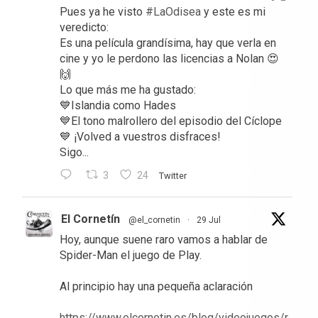
Pues ya he visto
#LaOdisea
y este es mi
veredicto:
Es una película grandísima, hay que verla en
cine y yo le perdono las licencias a Nolan 😍
🙌
Lo que más me ha gustado:
💙Islandia como Hades
💙El tono malrollero del episodio del Cíclope
💙 ¡Volved a vuestros disfraces!
Sigo...
3
24
Twitter
El Cornetín
@el_cornetin
·
29 Jul
Hoy, aunque suene raro vamos a hablar de
Spider-Man el juego de Play.
Al principio hay una pequeña aclaración
https://www.elcornetin.es/blog/videojuegos/r