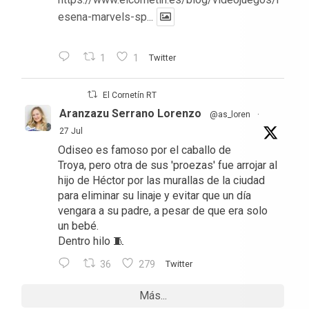
esena-marvels-sp...
1
1
Twitter
El Cornetín RT
Aranzazu Serrano Lorenzo
@as_loren
·
27 Jul
Odiseo es famoso por el caballo de
Troya, pero otra de sus 'proezas' fue arrojar al
hijo de Héctor por las murallas de la ciudad
para eliminar su linaje y evitar que un día
vengara a su padre, a pesar de que era solo
un bebé.
Dentro hilo 🧵
36
279
Twitter
Más...