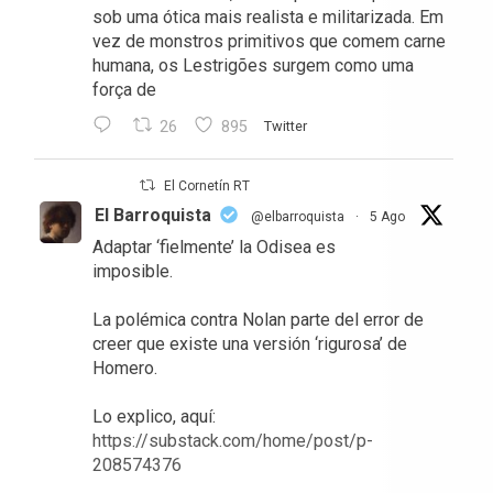
sob uma ótica mais realista e militarizada. Em
vez de monstros primitivos que comem carne
humana, os Lestrigões surgem como uma
força de
26
895
Twitter
El Cornetín RT
El Barroquista
@elbarroquista
·
5 Ago
Adaptar ‘fielmente’ la Odisea es
imposible.
La polémica contra Nolan parte del error de
creer que existe una versión ‘rigurosa’ de
Homero.
Lo explico, aquí:
https://substack.com/home/post/p-
208574376