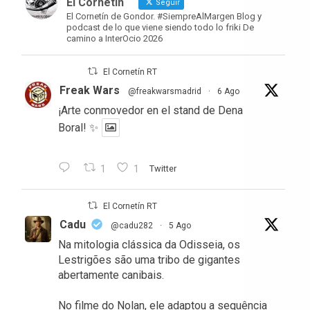
El Cornetín
Seguir
El Cornetín de Gondor. #SiempreAlMargen Blog y
podcast de lo que viene siendo todo lo friki De
camino a InterOcio 2026
El Cornetín RT
Freak Wars
@freakwarsmadrid
·
6 Ago
¡Arte conmovedor en el stand de Dena
Boral! ✨
1
1
Twitter
El Cornetín RT
Cadu
@cadu282
·
5 Ago
Na mitologia clássica da Odisseia, os
Lestrigões são uma tribo de gigantes
abertamente canibais.
No filme do Nolan, ele adaptou a sequência