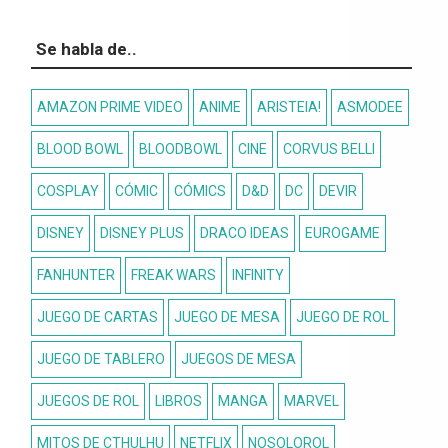
Se habla de..
AMAZON PRIME VIDEO
ANIME
ARISTEIA!
ASMODEE
BLOOD BOWL
BLOODBOWL
CINE
CORVUS BELLI
COSPLAY
CÓMIC
CÓMICS
D&D
DC
DEVIR
DISNEY
DISNEY PLUS
DRACO IDEAS
EUROGAME
FANHUNTER
FREAK WARS
INFINITY
JUEGO DE CARTAS
JUEGO DE MESA
JUEGO DE ROL
JUEGO DE TABLERO
JUEGOS DE MESA
JUEGOS DE ROL
LIBROS
MANGA
MARVEL
MITOS DE CTHULHU
NETFLIX
NOSOLOROL