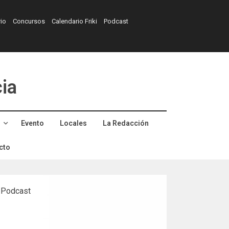
rio
Concursos
Calendario Friki
Podcast
cia
s
Evento
Locales
La Redacción
cto
 Podcast