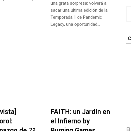
una grata sorpresa: volverá a
Bu
sacar una ultima edición de la
Temporada 1 de Pandemic
Legacy, una oportunidad…
C
vista]
FAITH: un Jardín en
orol:
el Infierno by
azgo de 7º
Burning Games
El