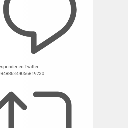
sponder en Twitter
084886349056819230