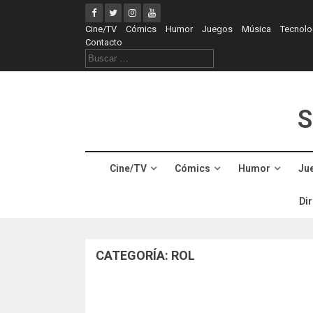
Skip
to
Cine/TV
Cómics
Humor
Juegos
Música
Tecnolo
content
Contacto
Buscar:
S
Cine/TV
Cómics
Humor
Ju
Dir
CATEGORÍA:
ROL