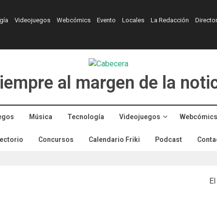
gía
Videojuegos
Webcómics
Evento
Locales
La Redacción
Directo
iempre al margen de la noti
egos
Música
Tecnología
Videojuegos
Webcómic
ectorio
Concursos
Calendario Friki
Podcast
Conta
El