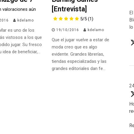
[Entrevista]
n valoraciones aún
El
5/5
(1)
Bl
2016
kdelamo
lo
Mar es uno de los
19/10/2016
kdelamo
ás vistosos a los que
Que el jugar vuelve a estar de
dido jugar. Su fresco
moda creo que es algo
u idea de beneficiar,…
evidente. Grandes librerías,
tiendas especializadas y las
grandes editoriales dan fe…
2
Ho
re
Re