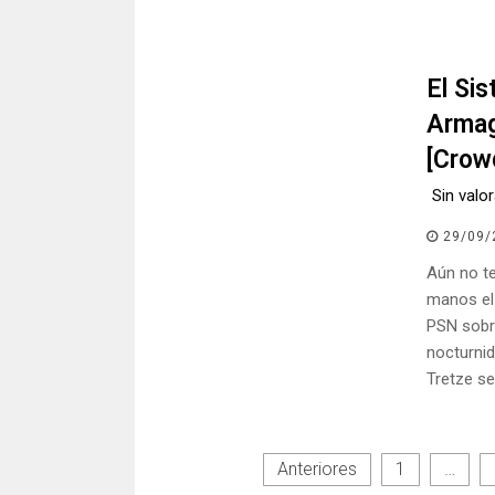
El Si
Arma
[Crow
Sin valo
29/09/
Aún no t
manos el
PSN sobr
nocturnid
Tretze s
Paginación
Anteriores
1
…
de