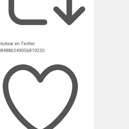
tuitear en Twitter
084886349056819230