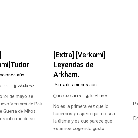
]
[Extra] [Verkami]
ami]Tudor
Leyendas de
Arkham.
raciones aún
Sin valoraciones aún
2018
kdelamo
mo 24 de mayo se
07/03/2018
kdelamo
P
 nuevo Verkami de Pak
No es la primera vez que lo
e Guerra de Mitos.
hacemos y espero que no sea
D
 os informe de su…
la última y es que parece que
estamos cogiendo gusto…