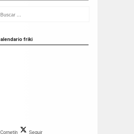
scar:
alendario friki
 Cornetín
Seguir