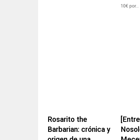
10€ por…
Rosarito the
[Entre
Barbarian: crónica y
Nosol
origen de una
Mecen