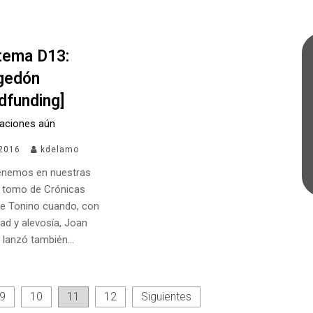
stema D13:
gedón
dfunding]
raciones aún
2016
kdelamo
enemos en nuestras
 tomo de Crónicas
e Tonino cuando, con
ad y alevosía, Joan
e lanzó también…
9
10
11
12
Siguientes