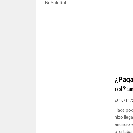
NoSoloRol…
¿Paga
rol?
Si
16/11/
Hace poc
hizo llega
anuncio e
ofertaban