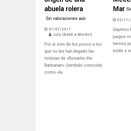
abuela rolera
Mar
Si
Sin valoraciones aún
02/11/
Séptimo 
31/07/2017
Juls (Bebé a Mordor)
juegos m
hemos po
Por si sois de los pocos a los
estilo y s
que no les han llegado las
noticias de «Rosarito the
Barbarian» (también conocida
como «la…