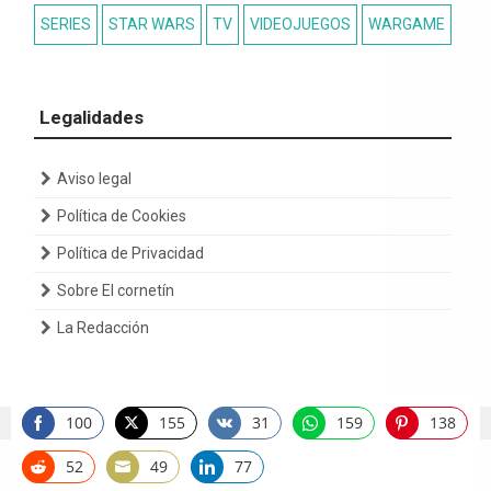
SERIES
STAR WARS
TV
VIDEOJUEGOS
WARGAME
Legalidades
Aviso legal
Política de Cookies
Política de Privacidad
Sobre El cornetín
La Redacción
100
155
31
159
138
Share
Share
Share
Share
Share
on
on
on
on
on
52
49
77
Copyright 2022 by El Cornetín de Gondor
Share
Share
Share
Facebook
Twitter
Vkontakte
WhatsApp
Pinterest