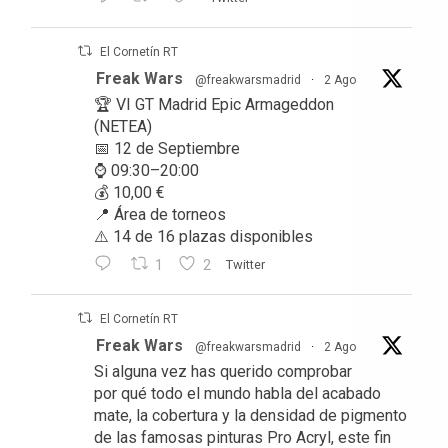
El Cornetín RT
Freak Wars
@freakwarsmadrid
·
2 Ago
🏆 VI GT Madrid Epic Armageddon
(NETEA)
📅 12 de Septiembre
⌚ 09:30–20:00
💰 10,00 €
📍 Área de torneos
⚠️ 14 de 16 plazas disponibles
1
2
Twitter
El Cornetín RT
Freak Wars
@freakwarsmadrid
·
2 Ago
Si alguna vez has querido comprobar
por qué todo el mundo habla del acabado
mate, la cobertura y la densidad de pigmento
de las famosas pinturas Pro Acryl, este fin