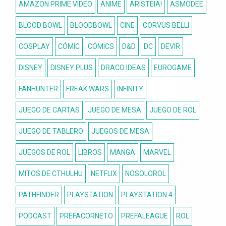
AMAZON PRIME VIDEO
ANIME
ARISTEIA!
ASMODEE
BLOOD BOWL
BLOODBOWL
CINE
CORVUS BELLI
COSPLAY
CÓMIC
CÓMICS
D&D
DC
DEVIR
DISNEY
DISNEY PLUS
DRACO IDEAS
EUROGAME
FANHUNTER
FREAK WARS
INFINITY
JUEGO DE CARTAS
JUEGO DE MESA
JUEGO DE ROL
JUEGO DE TABLERO
JUEGOS DE MESA
JUEGOS DE ROL
LIBROS
MANGA
MARVEL
MITOS DE CTHULHU
NETFLIX
NOSOLOROL
PATHFINDER
PLAYSTATION
PLAYSTATION 4
PODCAST
PREFACORNETO
PREFALEAGUE
ROL