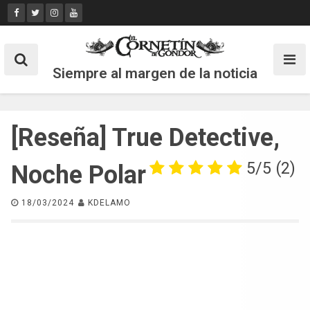
Skip
to
content
Siempre al margen de la noticia
[Reseña] True Detective,
5/5
(2)
Noche Polar
18/03/2024
KDELAMO