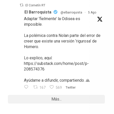
El Cornetín RT
El Barroquista
@elbarroquista
·
5 Ago
Adaptar ‘fielmente’ la Odisea es
imposible.
La polémica contra Nolan parte del error de
creer que existe una versión ‘rigurosa’ de
Homero.
Lo explico, aquí:
https://substack.com/home/post/p-
208574376
Ayúdame a difundir, compartiendo. 🙏
167
569
Twitter
Más...