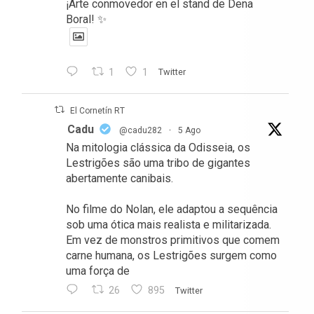
¡Arte conmovedor en el stand de Dena
Boral! ✨
1
1
Twitter
El Cornetín RT
Cadu
@cadu282
·
5 Ago
Na mitologia clássica da Odisseia, os
Lestrigões são uma tribo de gigantes
abertamente canibais.
No filme do Nolan, ele adaptou a sequência
sob uma ótica mais realista e militarizada.
Em vez de monstros primitivos que comem
carne humana, os Lestrigões surgem como
uma força de
26
895
Twitter