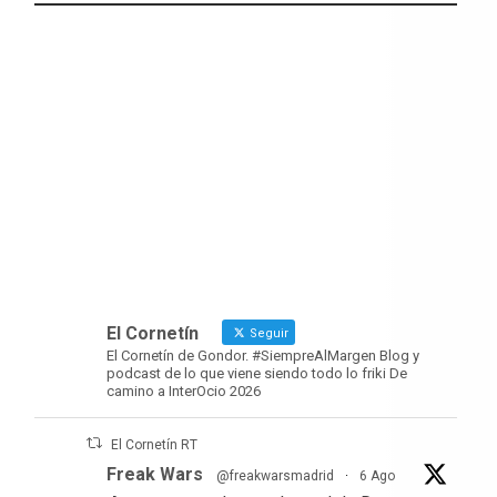
El Cornetín
Seguir
El Cornetín de Gondor. #SiempreAlMargen Blog y
podcast de lo que viene siendo todo lo friki De
camino a InterOcio 2026
El Cornetín RT
Freak Wars
@freakwarsmadrid
·
6 Ago