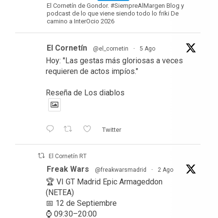
El Cornetín de Gondor. #SiempreAlMargen Blog y
podcast de lo que viene siendo todo lo friki De
camino a InterOcio 2026
El Cornetín
@el_cornetin
·
5 Ago
Hoy: "Las gestas más gloriosas a veces
requieren de actos impíos."
Reseña de Los diablos
Twitter
El Cornetín RT
Freak Wars
@freakwarsmadrid
·
2 Ago
🏆 VI GT Madrid Epic Armageddon
(NETEA)
📅 12 de Septiembre
⌚ 09:30–20:00