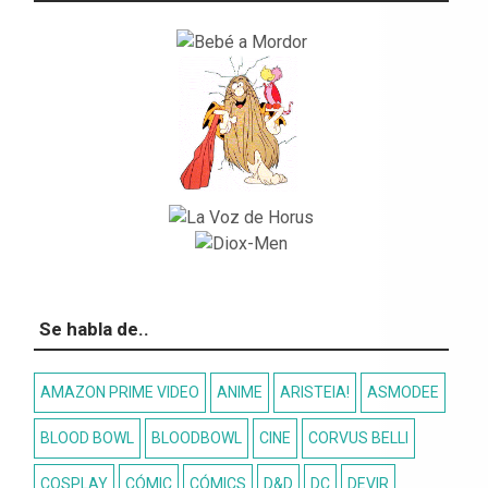
Se habla de..
AMAZON PRIME VIDEO
ANIME
ARISTEIA!
ASMODEE
BLOOD BOWL
BLOODBOWL
CINE
CORVUS BELLI
COSPLAY
CÓMIC
CÓMICS
D&D
DC
DEVIR