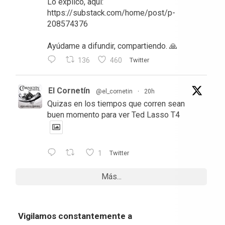
Lo explico, aquí:
https://substack.com/home/post/p-
208574376
Ayúdame a difundir, compartiendo. 🙏
136
460
Twitter
El Cornetín
@el_cornetin
·
20h
Quizas en los tiempos que corren sean
buen momento para ver Ted Lasso T4
1
Twitter
Más...
Vigilamos constantemente a