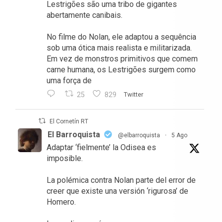
Lestrigões são uma tribo de gigantes
abertamente canibais.
No filme do Nolan, ele adaptou a sequência
sob uma ótica mais realista e militarizada.
Em vez de monstros primitivos que comem
carne humana, os Lestrigões surgem como
uma força de
25
829
Twitter
El Cornetín RT
El Barroquista
@elbarroquista
·
5 Ago
Adaptar ‘fielmente’ la Odisea es
imposible.
La polémica contra Nolan parte del error de
creer que existe una versión ‘rigurosa’ de
Homero.