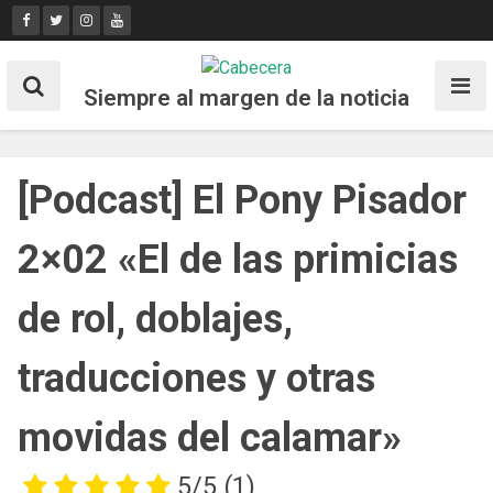
Skip
to
content
Siempre al margen de la noticia
[Podcast] El Pony Pisador
2×02 «El de las primicias
de rol, doblajes,
traducciones y otras
movidas del calamar»
5/5
(1)