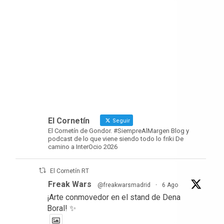
El Cornetín
Seguir
El Cornetín de Gondor. #SiempreAlMargen Blog y
podcast de lo que viene siendo todo lo friki De
camino a InterOcio 2026
El Cornetín RT
Freak Wars
@freakwarsmadrid
·
6 Ago
¡Arte conmovedor en el stand de Dena
Boral! ✨