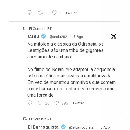
1
1
Twitter
El Cornetín RT
Cadu
@cadu282
·
5 Ago
Na mitologia clássica da Odisseia, os
Lestrigões são uma tribo de gigantes
abertamente canibais.
No filme do Nolan, ele adaptou a sequência
sob uma ótica mais realista e militarizada.
Em vez de monstros primitivos que comem
carne humana, os Lestrigões surgem como
uma força de
26
895
Twitter
El Cornetín RT
El Barroquista
@elbarroquista
·
5 Ago