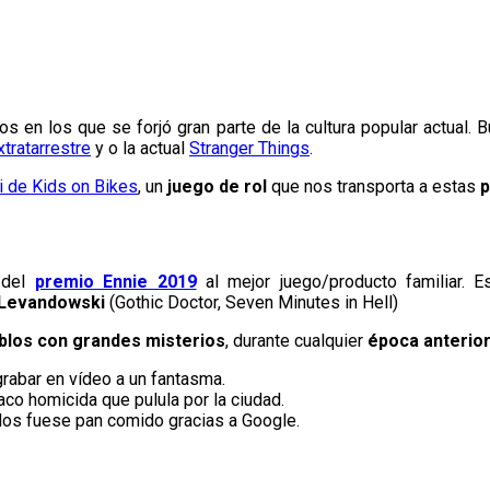
en los que se forjó gran parte de la cultura popular actual. B
xtratarrestre
y o la actual
Stranger Things
.
 de Kids on Bikes
, un
juego de rol
que nos transporta a estas
p
 del
premio Ennie 2019
al mejor juego/producto familiar. 
Levandowski
(Gothic Doctor, Seven Minutes in Hell)
los con grandes misterios
, durante cualquier
época anterior
rabar en vídeo a un fantasma.
aco homicida que pulula por la ciudad.
ndos fuese pan comido gracias a Google.