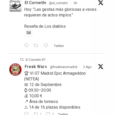
El Cornetín
@el_cornetin
·
5h
Hoy: "Las gestas más gloriosas a veces
requieren de actos impíos."
Reseña de Los diablos
Twitter
El Cornetín RT
Freak Wars
@freakwarsmadrid
·
2 Ago
🏆 VI GT Madrid Epic Armageddon
(NETEA)
📅 12 de Septiembre
⌚ 09:30–20:00
💰 10,00 €
📍 Área de torneos
⚠️ 14 de 16 plazas disponibles
1
2
Twitter