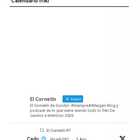
Calendario friki
El Cornetín
Seguir
El Cornetín de Gondor. #SiempreAlMargen Blog y
podcast de lo que viene siendo todo lo friki De
camino a InterOcio 2026
El Cornetín RT
Cadu
@cadu282
·
5 Ago