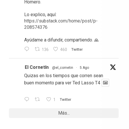
Homero.
Lo explico, aquí:
https://substack.com/home/post/p-
208574376
Ayúdame a difundir, compartiendo. 🙏
136
460
Twitter
El Cornetín
@el_cornetin
·
5 Ago
Quizas en los tiempos que corren sean
buen momento para ver Ted Lasso T4
1
Twitter
Más...