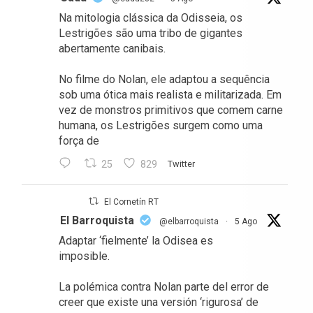
Na mitologia clássica da Odisseia, os
Lestrigões são uma tribo de gigantes
abertamente canibais.
No filme do Nolan, ele adaptou a sequência
sob uma ótica mais realista e militarizada. Em
vez de monstros primitivos que comem carne
humana, os Lestrigões surgem como uma
força de
25
829
Twitter
El Cornetín RT
El Barroquista
@elbarroquista
·
5 Ago
Adaptar ‘fielmente’ la Odisea es
imposible.
La polémica contra Nolan parte del error de
creer que existe una versión ‘rigurosa’ de