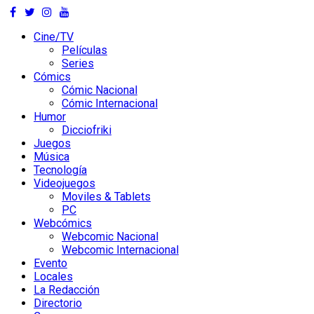
Skip
to
Cine/TV
content
Películas
Series
Cómics
Cómic Nacional
Cómic Internacional
Humor
Dicciofriki
Juegos
Música
Tecnología
Videojuegos
Moviles & Tablets
PC
Webcómics
Webcomic Nacional
Webcomic Internacional
Evento
Locales
La Redacción
Directorio