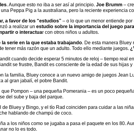
les
. Aunque esto no iba a ser así al principio.
Joe Brumm
– cre
r una Peppa Pig a la australiana, pero la reciente experiencia c
, a favor de los “estudios”
– o lo que un menor entiende por 
zó a realizar un
estudio sobre la importancia del juego para 
partir o interactua
r con otros niños u adultos.
 la serie en la que estaba trabajando
. De esta manera Bluey n
de tener más razón que un adulto. Todo ello mediante juegos.
¿
dit cuando decide esperar 5 minutos de reloj – tiempo real en 
Bandit se frustre, Bandit es consciente de la edad de sus hijas y
la familia, Bluey conoce a un nuevo amigo de juegos Jean Luc 
al gran jabalí, el pobre Bandit.
 que Pompon – una pequeña Pomerania – es un poco pequeña p
e del sube y baja del parque.
al de Bluey y Bingo, y el tío Rad coinciden para cuidar a las n
noche hablando de champú de coco.
a a los niños como se jugaba a pasa el paquete en los 80. Aun
nar no lo es todo.