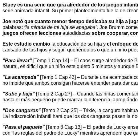
Bluey es una serie que gira alrededor de los juegos infanti
serie animada infantil. Su primer planteamiento fue la de crea
Joe notó que cuanto menor tiempo dedicaba su hija a jugar
palabras:
“la mirada de mi hija se apagaba”
. Joe Brumm comen
juegos ofrecen lecciones
autodidactas
sobre cooperar, com
Este estudio cambio
la educación de su hija y
el enfoque de
cansado de tus hijos y seguir queriéndolos o que un niño pue
“Para llevar”
[Temp 1 Cap 14] – El caos surge alrededor de Ban
natural, es difícil que un niño este quieto 5 minutos y aunque 
“La acampada”
[Temp 1 Cap 43] – Durante una acampada con 
no impide que ambos consigan hacerse entender para dar caza 
“Sube y baja”
[Temp 2 Cap 27] – Cuando las niñas comentan
hasta el más pequeño puede marcar la diferencia, apropiándos
“Dos canguros”
[Temp 2 Cap 25] – Trixie, la canguro habitu
La indiscreción infantil hará que los dos canguros pasen la 
“Pasa el paquete”
[Temp 3 Cap 13] – El padre de Lucky enseñ
con “las reglas del padre de Lucky” mientras aprendem que ga