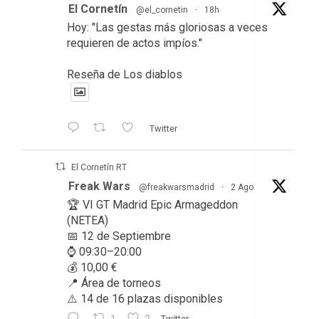
El Cornetín
@el_cornetin
·
18h
Hoy: "Las gestas más gloriosas a veces
requieren de actos impíos."
Reseña de Los diablos
Twitter
El Cornetín RT
Freak Wars
@freakwarsmadrid
·
2 Ago
🏆 VI GT Madrid Epic Armageddon
(NETEA)
📅 12 de Septiembre
⌚ 09:30–20:00
💰 10,00 €
📍 Área de torneos
⚠️ 14 de 16 plazas disponibles
Twitter