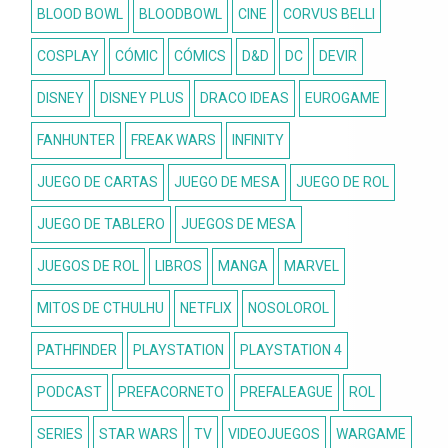
BLOOD BOWL
BLOODBOWL
CINE
CORVUS BELLI
COSPLAY
CÓMIC
CÓMICS
D&D
DC
DEVIR
DISNEY
DISNEY PLUS
DRACO IDEAS
EUROGAME
FANHUNTER
FREAK WARS
INFINITY
JUEGO DE CARTAS
JUEGO DE MESA
JUEGO DE ROL
JUEGO DE TABLERO
JUEGOS DE MESA
JUEGOS DE ROL
LIBROS
MANGA
MARVEL
MITOS DE CTHULHU
NETFLIX
NOSOLOROL
PATHFINDER
PLAYSTATION
PLAYSTATION 4
PODCAST
PREFACORNETO
PREFALEAGUE
ROL
SERIES
STAR WARS
TV
VIDEOJUEGOS
WARGAME