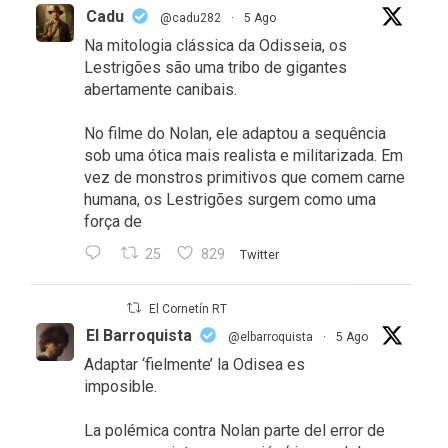
Cadu
@cadu282
·
5 Ago
Na mitologia clássica da Odisseia, os
Lestrigões são uma tribo de gigantes
abertamente canibais.
No filme do Nolan, ele adaptou a sequência
sob uma ótica mais realista e militarizada. Em
vez de monstros primitivos que comem carne
humana, os Lestrigões surgem como uma
força de
25
829
Twitter
El Cornetín RT
El Barroquista
@elbarroquista
·
5 Ago
Adaptar ‘fielmente’ la Odisea es
imposible.
La polémica contra Nolan parte del error de