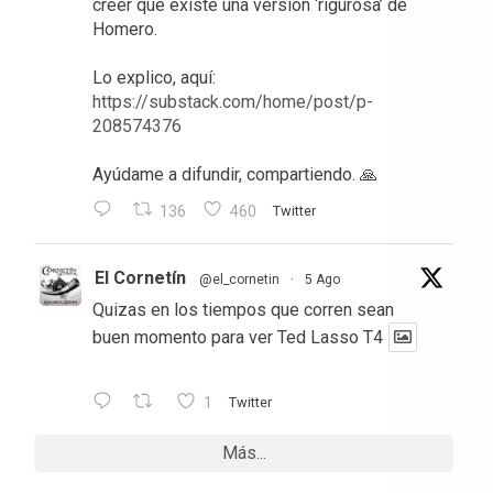
creer que existe una versión ‘rigurosa’ de
Homero.
Lo explico, aquí:
https://substack.com/home/post/p-
208574376
Ayúdame a difundir, compartiendo. 🙏
136
460
Twitter
El Cornetín
@el_cornetin
·
5 Ago
Quizas en los tiempos que corren sean
buen momento para ver Ted Lasso T4
1
Twitter
Más...