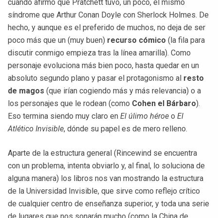
cuándo afirmo que Pratchett tuvo, un poco, el mismo
síndrome que
Arthur Conan Doyle con S
herlock Holmes. De
hecho, y aunque es el preferido de muchos, no deja de ser
poco más que un (muy buen)
recurso cómico
(la fila para
discutir conmigo empieza tras la línea amarilla). Como
personaje evoluciona más bien poco, hasta quedar en un
absoluto segundo plano y pasar el protagonismo al
resto
de magos
(que irían cogiendo más y más relevancia) o a
los personajes que le rodean (como
Cohen el Bárbaro
).
Eso termina siendo muy claro en
El úlimo héroe
o
El
Atlético Invisible
, dónde su papel es de mero relleno.
Aparte de la estructura general (Rincewind se encuentra
con un problema, intenta obviarlo y, al final, lo soluciona de
alguna manera) los libros nos van mostrando la estructura
de la Universidad Invisible, que sirve como reflejo crítico
de cualquier centro de enseñanza superior, y toda una serie
de lugares que nos sonarán mucho (como la China de