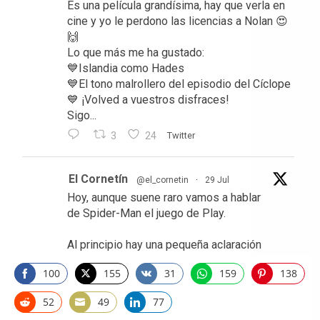
Es una película grandísima, hay que verla en
cine y yo le perdono las licencias a Nolan 😍
🙌
Lo que más me ha gustado:
💙Islandia como Hades
💙El tono malrollero del episodio del Cíclope
💙 ¡Volved a vuestros disfraces!
Sigo...
3
24
Twitter
El Cornetín
@el_cornetin
·
29 Jul
Hoy, aunque suene raro vamos a hablar
de Spider-Man el juego de Play.
Al principio hay una pequeña aclaración
100
155
31
159
138
https://www.elcornetin.es/blog/videojuegos
Share
Share
Share
Share
Share
/resena-marvels-spider-man-2/
on
on
on
on
on
52
49
77
Share
Share
Share
Facebook
Twitter
Vkontakte
WhatsApp
Pinterest