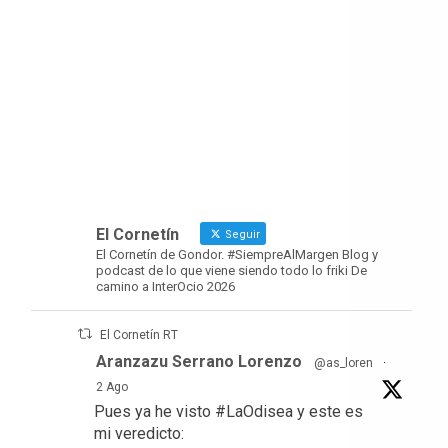
El Cornetín
Seguir
El Cornetín de Gondor. #SiempreAlMargen Blog y
podcast de lo que viene siendo todo lo friki De
camino a InterOcio 2026
El Cornetín RT
Aranzazu Serrano Lorenzo
@as_loren
·
2 Ago
Pues ya he visto #LaOdisea y este es
mi veredicto: