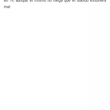
en 1F, aunque él mismo no niega que el sueldo estuviera
mal.