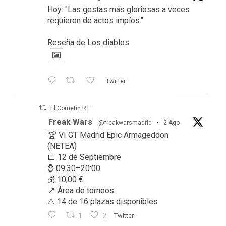
Hoy: "Las gestas más gloriosas a veces
requieren de actos impíos."
Reseña de Los diablos
Twitter
El Cornetín RT
Freak Wars
@freakwarsmadrid
·
2 Ago
🏆 VI GT Madrid Epic Armageddon
(NETEA)
📅 12 de Septiembre
⌚ 09:30–20:00
💰 10,00 €
📍 Área de torneos
⚠️ 14 de 16 plazas disponibles
1
2
Twitter