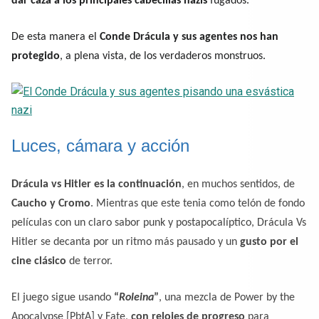
dar caza a los principales cabecillas nazis
fugados.
De esta manera el
Conde Drácula y sus agentes nos han
protegido
, a plena vista, de los verdaderos monstruos.
Luces, cámara y acción
Drácula vs Hitler es la continuación
, en muchos sentidos, de
Caucho y Cromo
. Mientras que este tenia como telón de fondo
películas con un claro sabor punk y postapocalíptico, Drácula Vs
Hitler se decanta por un ritmo más pausado y un
gusto por el
cine clásico
de terror.
El juego sigue usando
“
Roleina
”
, una mezcla de Power by the
Apocalypse [PbtA] y Fate,
con relojes de progreso
para