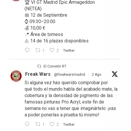
🏆 VI GT Madrid Epic Armageddon
(NETEA)
📅 12 de Septiembre
⌚ 09:30–20:00
💰 10,00 €
📍 Área de torneos
⚠️ 14 de 16 plazas disponibles
1
2
Twitter
El Cornetín RT
Freak Wars
@freakwarsmadrid
·
2 Ago
Si alguna vez has querido comprobar por
qué todo el mundo habla del acabado mate, la
cobertura y la densidad de pigmento de las
famosas pinturas Pro Acryl, este fin de
semana no vas a tener que imaginártelo: ¡vas
a poder ponerlas a prueba tú mismo!
1
2
Twitter