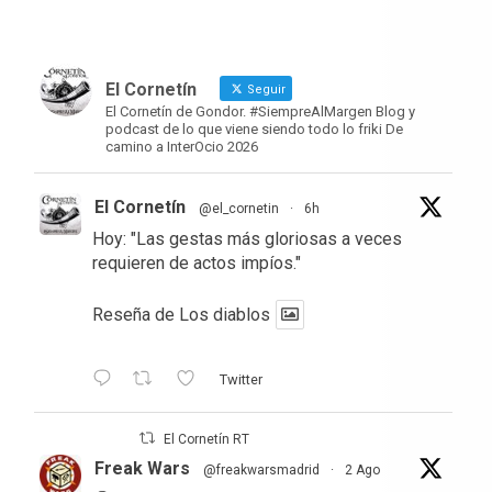
El Cornetín
Seguir
El Cornetín de Gondor. #SiempreAlMargen Blog y
podcast de lo que viene siendo todo lo friki De
camino a InterOcio 2026
El Cornetín
@el_cornetin
·
6h
Hoy: "Las gestas más gloriosas a veces
requieren de actos impíos."
Reseña de Los diablos
Twitter
El Cornetín RT
Freak Wars
@freakwarsmadrid
·
2 Ago