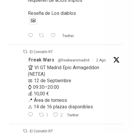
requieren de actos impíos."
Reseña de Los diablos
Twitter
El Cornetín RT
Freak Wars
@freakwarsmadrid
·
2 Ago
🏆 VI GT Madrid Epic Armageddon
(NETEA)
📅 12 de Septiembre
⌚ 09:30–20:00
💰 10,00 €
📍 Área de torneos
⚠️ 14 de 16 plazas disponibles
1
2
Twitter
El Cornetín RT