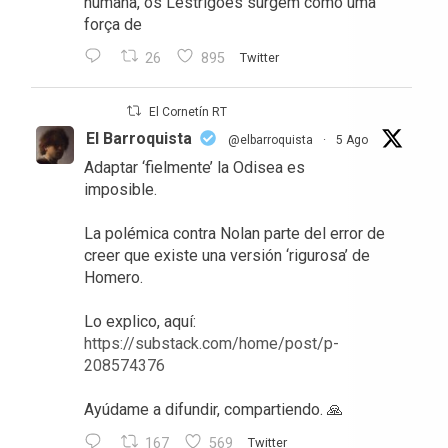
humana, os Lestrigões surgem como uma
força de
26
895
Twitter
El Cornetín RT
El Barroquista
@elbarroquista
·
5 Ago
Adaptar ‘fielmente’ la Odisea es
imposible.
La polémica contra Nolan parte del error de
creer que existe una versión ‘rigurosa’ de
Homero.
Lo explico, aquí:
https://substack.com/home/post/p-
208574376
Ayúdame a difundir, compartiendo. 🙏
167
569
Twitter