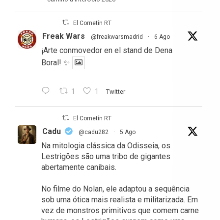
El Cornetín RT
Freak Wars
@freakwarsmadrid
·
6 Ago
¡Arte conmovedor en el stand de Dena
Boral! ✨
1
1
Twitter
El Cornetín RT
Cadu
@cadu282
·
5 Ago
Na mitologia clássica da Odisseia, os
Lestrigões são uma tribo de gigantes
abertamente canibais.
No filme do Nolan, ele adaptou a sequência
sob uma ótica mais realista e militarizada. Em
vez de monstros primitivos que comem carne