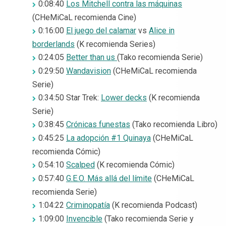
0:08:40
Los Mitchell contra las máquinas
(CHeMiCaL recomienda Cine)
0:16:00
El juego del calamar
vs
Alice in
borderlands
(K recomienda Series)
0:24:05
Better than us
(Tako recomienda Serie)
0:29:50
Wandavision
(CHeMiCaL recomienda
Serie)
0:34:50 Star Trek:
Lower decks
(K recomienda
Serie)
0:38:45
Crónicas funestas
(Tako recomienda Libro)
0:45:25
La adopción #1 Quinaya
(CHeMiCaL
recomienda Cómic)
0:54:10
Scalped
(K recomienda Cómic)
0:57:40
G.E.O. Más allá del límite
(CHeMiCaL
recomienda Serie)
1:04:22
Criminopatía
(K recomienda Podcast)
1:09:00
Invencible
(Tako recomienda Serie y