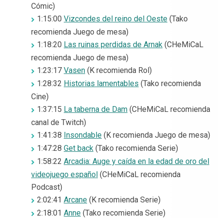
Cómic)
1:15:00
Vizcondes del reino del Oeste
(Tako
recomienda Juego de mesa)
1:18:20
Las ruinas perdidas de Arnak
(CHeMiCaL
recomienda Juego de mesa)
1:23:17
Vasen
(K recomienda Rol)
1:28:32
Historias lamentables
(Tako recomienda
Cine)
1:37:15
La taberna de Dam
(CHeMiCaL recomienda
canal de Twitch)
1:41:38
Insondable
(K recomienda Juego de mesa)
1:47:28
Get back
(Tako recomienda Serie)
1:58:22
Arcadia: Auge y caída en la edad de oro del
videojuego español
(CHeMiCaL recomienda
Podcast)
2:02:41
Arcane
(K recomienda Serie)
2:18:01
Anne
(Tako recomienda Serie)