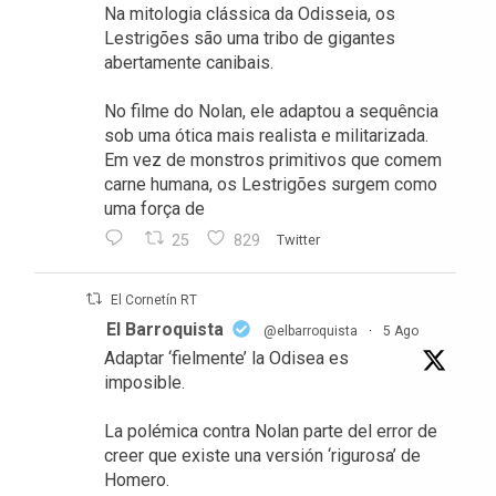
Na mitologia clássica da Odisseia, os
Lestrigões são uma tribo de gigantes
abertamente canibais.
No filme do Nolan, ele adaptou a sequência
sob uma ótica mais realista e militarizada.
Em vez de monstros primitivos que comem
carne humana, os Lestrigões surgem como
uma força de
25
829
Twitter
El Cornetín RT
El Barroquista
@elbarroquista
·
5 Ago
Adaptar ‘fielmente’ la Odisea es
imposible.
La polémica contra Nolan parte del error de
creer que existe una versión ‘rigurosa’ de
Homero.