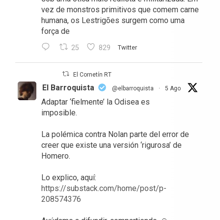
vez de monstros primitivos que comem carne
humana, os Lestrigões surgem como uma
força de
25
829
Twitter
El Cornetín RT
El Barroquista
@elbarroquista
·
5 Ago
Adaptar ‘fielmente’ la Odisea es
imposible.
La polémica contra Nolan parte del error de
creer que existe una versión ‘rigurosa’ de
Homero.
Lo explico, aquí:
https://substack.com/home/post/p-
208574376