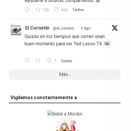
Ayúdame a difundir, compartiendo. 🙏
136
460
Twitter
El Cornetín
@el_cornetin
·
5 Ago
Quizas en los tiempos que corren sean
buen momento para ver Ted Lasso T4
1
Twitter
Más...
Vigilamos constantemente a