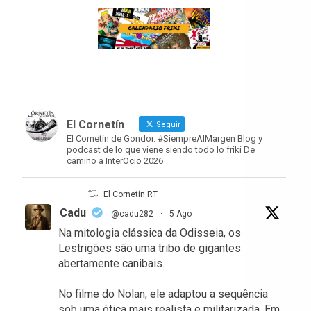
El Cornetín
Seguir
El Cornetín de Gondor. #SiempreAlMargen Blog y
podcast de lo que viene siendo todo lo friki De
camino a InterOcio 2026
El Cornetín RT
Cadu
@cadu282
·
5 Ago
Na mitologia clássica da Odisseia, os
Lestrigões são uma tribo de gigantes
abertamente canibais.
No filme do Nolan, ele adaptou a sequência
sob uma ótica mais realista e militarizada. Em