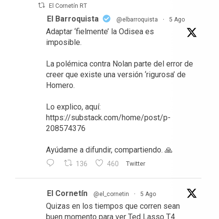
El Cornetín RT
El Barroquista
@elbarroquista
·
5 Ago
Adaptar ‘fielmente’ la Odisea es
imposible.
La polémica contra Nolan parte del error de
creer que existe una versión ‘rigurosa’ de
Homero.
Lo explico, aquí:
https://substack.com/home/post/p-
208574376
Ayúdame a difundir, compartiendo. 🙏
136
460
Twitter
El Cornetín
@el_cornetin
·
5 Ago
Quizas en los tiempos que corren sean
buen momento para ver Ted Lasso T4