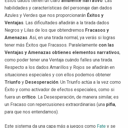
Estos dados tienen un claro
ambiente narrativo
. Las
habilidades y características del personaje dan dados
Azules y Verdes que nos proporcionarán
Éxitos y
Ventajas
. Las dificultades añadirán a la tirada dados
Negros y Lilas de los que obtendremos
Fracasos y
Amenazas
. Así, en una tirada normal, ya verás si logras
tener más Éxitos que Fracasos. Paralelamente
con las
Ventajas y Amenazas obtienes elementos narrativos
,
como poder tener una Ventaja cuándo falles una tirada.
Respecto a los dados Amarillos y Rojos se añadirán en
situaciones especiales y con ellos podemos obtener
Triunfo
y
Desesperación
. Un Triunfo actúa a la vez como
Éxito y como activador de efectos especiales, como si
fuera un
crítico
. La Desesperación, de manera similar, es
un Fracaso con repercusiones extraordinarias (una
pifia
,
para que nos entendamos).
Este sistema da una capa más a juegos como
Fate
y se