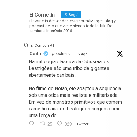
El Cornetín
Seguir
El Cornetín de Gondor. #SiempreAlMargen Blog y
podcast de lo que viene siendo todo lo friki De
camino a InterOcio 2026
El Cornetín RT
Cadu
@cadu282
·
5 Ago
Na mitologia clássica da Odisseia, os
Lestrigões são uma tribo de gigantes
abertamente canibais.
No filme do Nolan, ele adaptou a sequência
sob uma ótica mais realista e militarizada.
Em vez de monstros primitivos que comem
carne humana, os Lestrigões surgem como
uma força de
25
829
Twitter