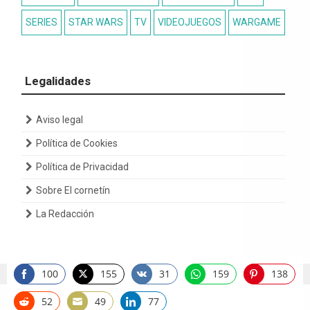
SERIES
STAR WARS
TV
VIDEOJUEGOS
WARGAME
Legalidades
Aviso legal
Política de Cookies
Política de Privacidad
Sobre El cornetín
La Redacción
100
155
31
159
138
Share
Share
Share
Share
Share
on
on
on
on
on
52
49
77
Copyright 2022 by El Cornetín de Gondor
Share
Share
Share