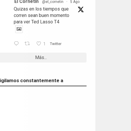
El Cornetín
@el_cornetin
·
5 Ago
Quizas en los tiempos que
corren sean buen momento
para ver Ted Lasso T4
1
Twitter
Más...
igilamos constantemente a