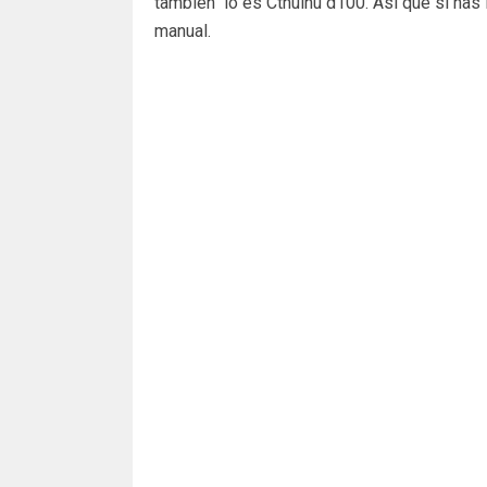
también lo es Cthulhu d100. Así que si has 
manual.