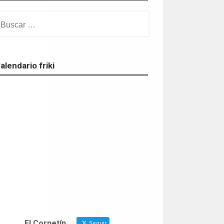
alendario friki
El Cornetín
Seguir